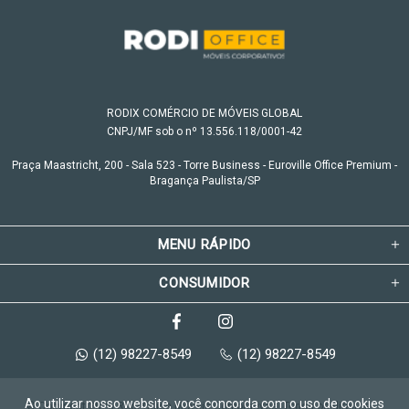
RODIX COMÉRCIO DE MÓVEIS GLOBAL
CNPJ/MF sob o nº 13.556.118/0001-42
Praça Maastricht, 200 - Sala 523 - Torre Business - Euroville Office Premium -
Bragança Paulista/SP
MENU RÁPIDO
CONSUMIDOR
(12) 98227-8549
(12) 98227-8549
Ao utilizar nosso website, você concorda com o uso de cookies
© Copyright 2026 Rodi Office Móveis Corporativos. Todos os direitos 