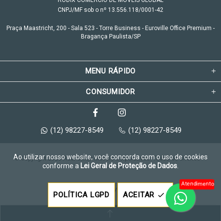
RODIX COMÉRCIO DE MÓVEIS GLOBAL
CNPJ/MF sob o nº 13.556.118/0001-42
Praça Maastricht, 200 - Sala 523 - Torre Business - Euroville Office Premium -
Bragança Paulista/SP
MENU RÁPIDO
CONSUMIDOR
(12) 98227-8549
(12) 98227-8549
Ao utilizar nosso website, você concorda com o uso de cookies
© Copyright 2026 Rodi Office Móveis Corporativos. Todos os direitos 
conforme a
Lei Geral de Proteção de Dados
.
reservados.
Atendimento
Feito com
pela
POLÍTICA LGPD
ACEITAR