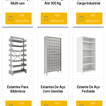
Multi-uso
Até 300 Kg.
Carga Industrial
VER
VER
VER
PRODUTOS
PRODUTOS
PRODUTOS
Estantes Para
Estantes De Aço
Estante De Aço
Biblioteca
Com Gavetas
Fechada
VER
VER
VER