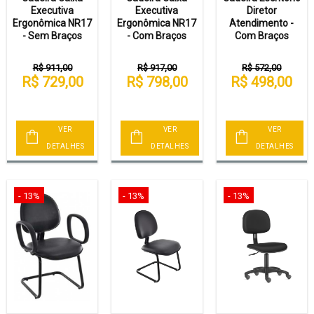
Executiva
Executiva
Diretor
Ergonômica NR17
Ergonômica NR17
Atendimento -
- Sem Braços
- Com Braços
Com Braços
R$ 911,00
R$ 917,00
R$ 572,00
R$ 729,00
R$ 798,00
R$ 498,00
VER
VER
VER
DETALHES
DETALHES
DETALHES
- 13%
- 13%
- 13%