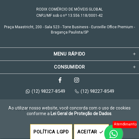
RODIX COMÉRCIO DE MÓVEIS GLOBAL
CNPJ/MF sob o nº 13.556.118/0001-42
Praça Maastricht, 200 - Sala 523 - Torre Business - Euroville Office Premium -
Bragança Paulista/SP
MENU RÁPIDO
CONSUMIDOR
(12) 98227-8549
(12) 98227-8549
Ao utilizar nosso website, você concorda com o uso de cookies
© Copyright 2026 Rodi Office Móveis Corporativos. Todos os direitos 
conforme a
Lei Geral de Proteção de Dados
.
reservados.
Atendimento
Feito com
pela
POLÍTICA LGPD
ACEITAR