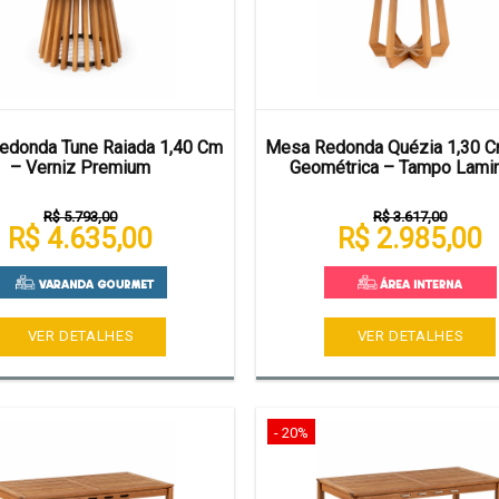
edonda Tune Raiada 1,40 Cm
Mesa Redonda Quézia 1,30 
– Verniz Premium
Geométrica – Tampo Lami
R$ 5.793,00
R$ 3.617,00
R$ 4.635,00
R$ 2.985,00
VER DETALHES
VER DETALHES
- 20%