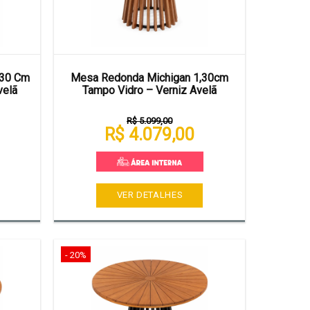
130 Cm
Mesa Redonda Michigan 1,30cm
velã
Tampo Vidro – Verniz Avelã
R$ 5.099,00
R$ 4.079,00
VER DETALHES
- 20%