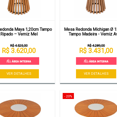
edonda Maya 1,20cm Tampo
Mesa Redonda Michigan Ø 
Ripado – Verniz Mel
Tampo Madeira - Verniz A
R$ 4.525,00
R$ 4.289,00
R$ 3.620,00
R$ 3.431,00
VER DETALHES
VER DETALHES
- 20%