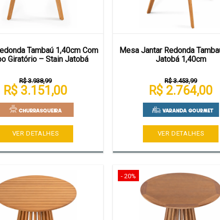
edonda Tambaú 1,40cm Com
Mesa Jantar Redonda Tambaú
o Giratório – Stain Jatobá
Jatobá 1,40cm
R$ 3.938,99
R$ 3.453,99
R$ 3.151,00
R$ 2.764,00
VER DETALHES
VER DETALHES
- 20%