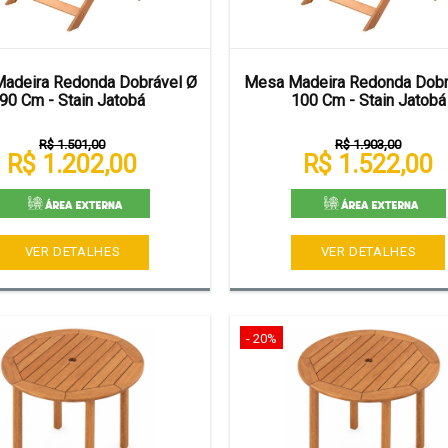
adeira Redonda Dobrável Ø
Mesa Madeira Redonda Dobr
90 Cm - Stain Jatobá
100 Cm - Stain Jatobá
R$ 1.501,00
R$ 1.903,00
R$ 1.202,00
R$ 1.522,00
VER DETALHES
VER DETALHES
- 20%