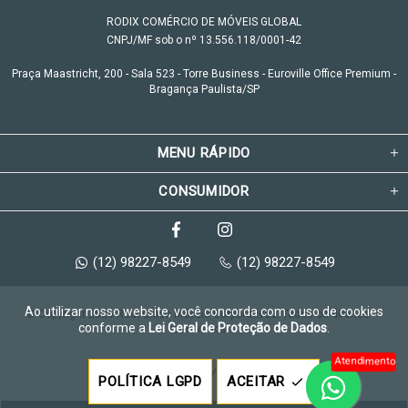
RODIX COMÉRCIO DE MÓVEIS GLOBAL
CNPJ/MF sob o nº 13.556.118/0001-42
Praça Maastricht, 200 - Sala 523 - Torre Business - Euroville Office Premium -
Bragança Paulista/SP
MENU RÁPIDO
CONSUMIDOR
(12) 98227-8549
(12) 98227-8549
Ao utilizar nosso website, você concorda com o uso de cookies
© Copyright 2026 Rodi Office Móveis Corporativos. Todos os direitos 
conforme a
Lei Geral de Proteção de Dados
.
reservados.
Atendimento
Feito com
pela
POLÍTICA LGPD
ACEITAR