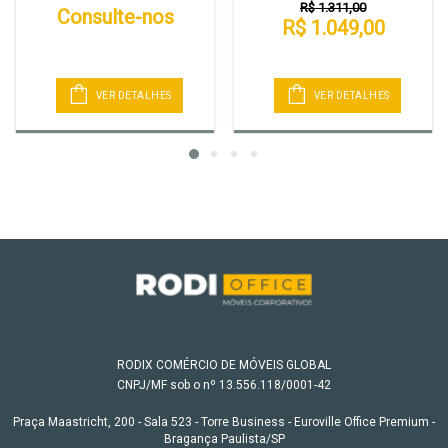
R$ 1.311,00
Consulte-nos
R$ 1.049,00
VER DETALHES
VER DETALHES
RODIX COMÉRCIO DE MÓVEIS GLOBAL
CNPJ/MF sob o nº 13.556.118/0001-42
Praça Maastricht, 200 - Sala 523 - Torre Business - Euroville Office Premium -
Bragança Paulista/SP