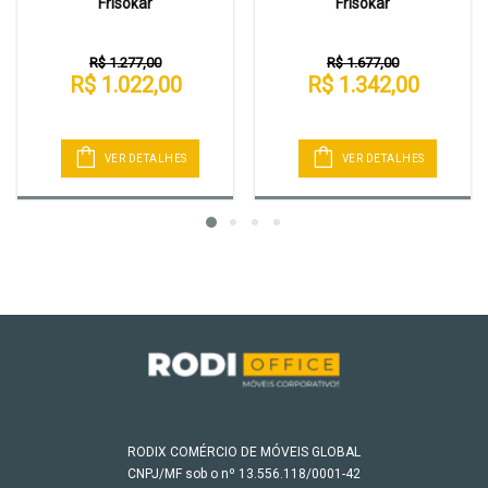
Frisokar
Frisokar
R$ 1.277,00
R$ 1.677,00
R$ 1.022,00
R$ 1.342,00
VER DETALHES
VER DETALHES
RODIX COMÉRCIO DE MÓVEIS GLOBAL
CNPJ/MF sob o nº 13.556.118/0001-42