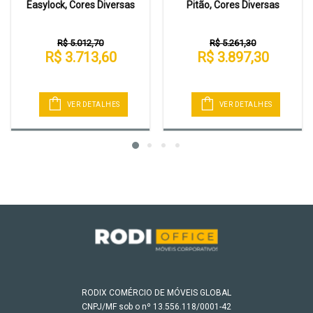
Easylock, Cores Diversas
Pitão, Cores Diversas
R$ 5.012,70
R$ 5.261,30
R$ 3.713,60
R$ 3.897,30
VER DETALHES
VER DETALHES
RODIX COMÉRCIO DE MÓVEIS GLOBAL
CNPJ/MF sob o nº 13.556.118/0001-42