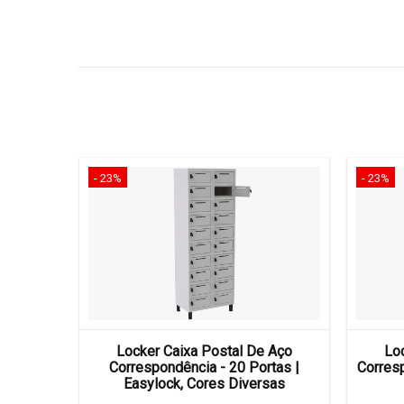
- 23%
- 23%
 Aço
Locker Caixa Postal De Aço
Lo
tas |
Correspondência - 20 Portas |
Corresp
marelo
Easylock, Cores Diversas