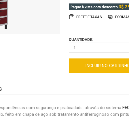
R$ 2.
Pague à vista com desconto
FRETE E TAXAS
FORMAS
QUANTIDADE:
INCLUIR NO CARRINH
S
espondências com segurança e praticadade, através do sistema
FE
, feito em chapa de aço sob tratamento antiferruginoso com pintura