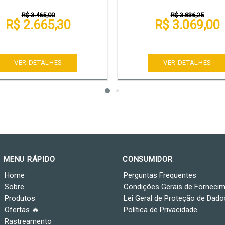
R$ 3.465,00
R$ 3.836,25
R$ 2.665,30
R$ 3.069,00
VER DETALHES
VER DETALHES
MENU RÁPIDO
CONSUMIDOR
Home
Perguntas Frequentes
Sobre
Condições Gerais de Forneci
Produtos
Lei Geral de Proteção de Dado
Ofertas 🔥
Política de Privacidade
Rastreamento