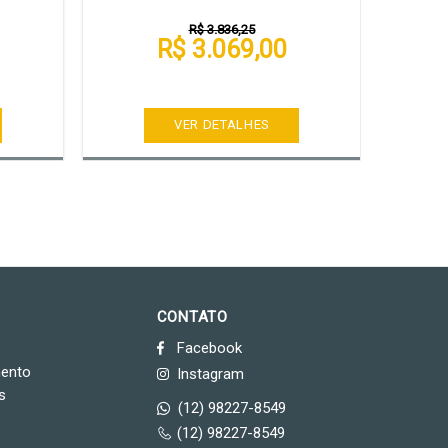
R$ 3.836,25
R$ 3.069,00
VER DETALHES
CONTATO
Facebook
mento
Instagram
s
(12) 98227-8549
(12) 98227-8549