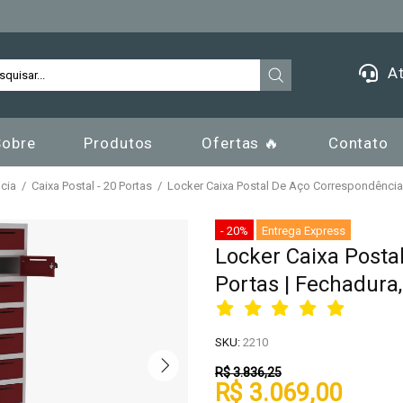
At
Sobre
Produtos
Ofertas 🔥
Contato
cia
Caixa Postal - 20 Portas
Locker Caixa Postal De Aço Correspondência 
- 20%
Entrega Express
Locker Caixa Posta
Portas | Fechadura
SKU:
2210
R$ 3.836,25
R$ 3.069,00