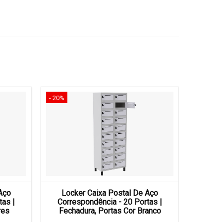
- 20%
- 20%
Aço
Locker Caixa Postal De Aço
Loc
tas |
Correspondência - 20 Portas |
Corr
res
Fechadura, Portas Cor Branco
Fec