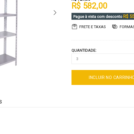
R$ 582,00
R$ 55
Pague à vista com desconto
FRETE E TAXAS
FORMAS
QUANTIDADE:
INCLUIR NO CARRINH
S