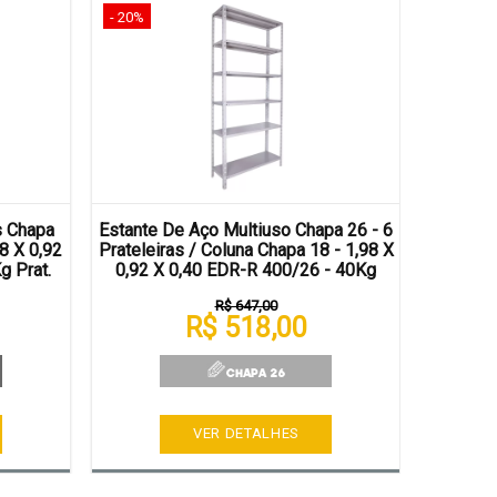
- 20%
- 20%
s Chapa
Estante De Aço Multiuso Chapa 26 - 6
Estante
8 X 0,92
Prateleiras / Coluna Chapa 18 - 1,98 X
22 / Col
g Prat.
0,92 X 0,40 EDR-R 400/26 - 40Kg
X 0,40 
R$ 647,00
R$ 518,00
VER DETALHES