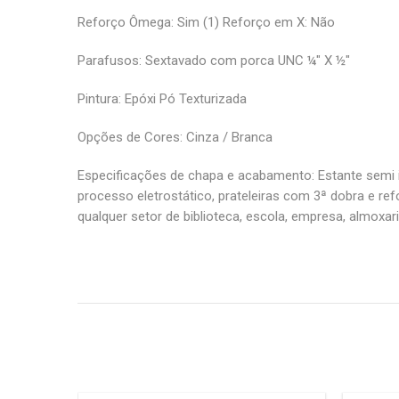
Reforço Ômega: Sim (1) Reforço em X: Não
Parafusos: Sextavado com porca UNC ¼" X ½"
Pintura: Epóxi Pó Texturizada
Opções de Cores: Cinza / Branca
Especificações de chapa e acabamento: Estante semi i
processo eletrostático, prateleiras com 3ª dobra e re
qualquer setor de biblioteca, escola, empresa, almoxa