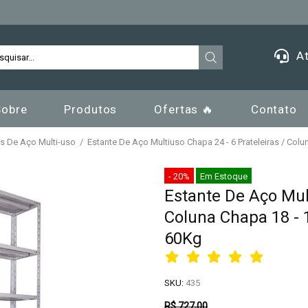
At
Sobre
Produtos
Ofertas 🔥
Contato
s De Aço Multi-uso
Estante De Aço Multiuso Chapa 24 - 6 Prateleiras / Colu
- 20%
Em Estoque
Estante De Aço Mult
Coluna Chapa 18 - 1
60Kg
SKU:
435
R$ 727,00