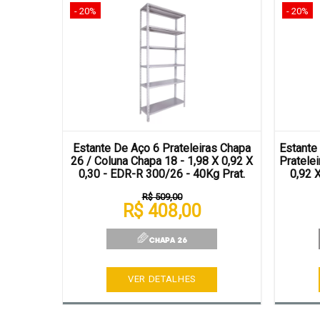
- 20%
- 20%
hapa 22 -
Estante De Aço 6 Prateleiras Chapa
Estante
 14 L3 -
26 / Coluna Chapa 18 - 1,98 X 0,92 X
Pratelei
0/250 -
0,30 - EDR-R 300/26 - 40Kg Prat.
0,92 
R$ 509,00
R$ 408,00
VER DETALHES