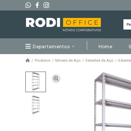
Departamentos
Home
Produtos
Móveis de Aço
Estantes de Aço
Estante