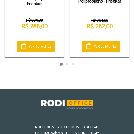
Polipropileno - Frisokar
Frisokar
R$ 334,00
R$ 304,00
R$ 286,00
R$ 262,00
VER DETALHES
VER DETALHES
RODIX COMÉRCIO DE MÓVEIS GLOBAL
CNPJ/MF sob o nº 13.556.118/0001-42