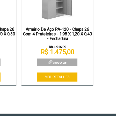
Chapa 26
Armário De Aço PA-120 - Chapa 26
Armári
70 X 0,30
Com 4 Prateleiras - 1,98 X 1,20 X 0,40
Com 4 Pr
- Fechadura
R$ 1.916,99
R$ 1.475,00
VER DETALHES