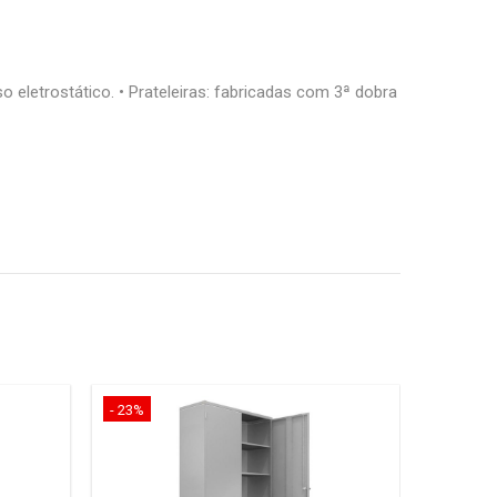
 eletrostático. • Prateleiras: fabricadas com 3ª dobra
- 23%
- 23%