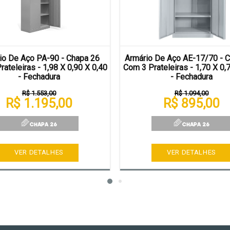
io De Aço PA-90 - Chapa 26
Armário De Aço AE-17/70 - 
ateleiras - 1,98 X 0,90 X 0,40
Com 3 Prateleiras - 1,70 X 0,
- Fechadura
- Fechadura
R$ 1.553,00
R$ 1.094,00
R$ 1.195,00
R$ 895,00
VER DETALHES
VER DETALHES