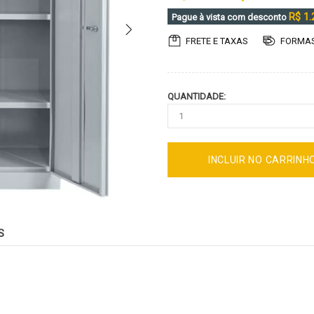
R$ 1.
Pague à vista com desconto
FRETE E TAXAS
FORMAS
QUANTIDADE:
INCLUIR NO CARRINH
S