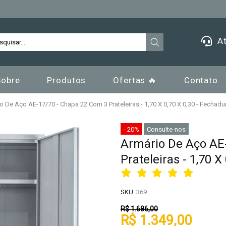
At
Sobre
Produtos
Ofertas 🔥
Contato
o De Aço AE-17/70 - Chapa 22 Com 3 Prateleiras - 1,70 X 0,70 X 0,30 - Fechadu
- 20%
Consulte-nos
Armário De Aço AE
Prateleiras - 1,70 X
SKU:
369
R$ 1.686,00
R$ 1.349,00