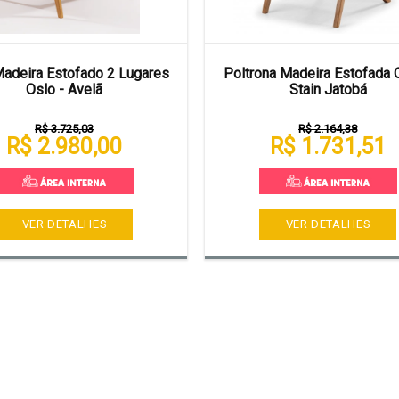
adeira Estofado 2 Lugares
Poltrona Madeira Estofada 
Oslo - Avelã
Stain Jatobá
R$ 3.725,03
R$ 2.164,38
R$ 2.980,00
R$ 1.731,51
VER DETALHES
VER DETALHES