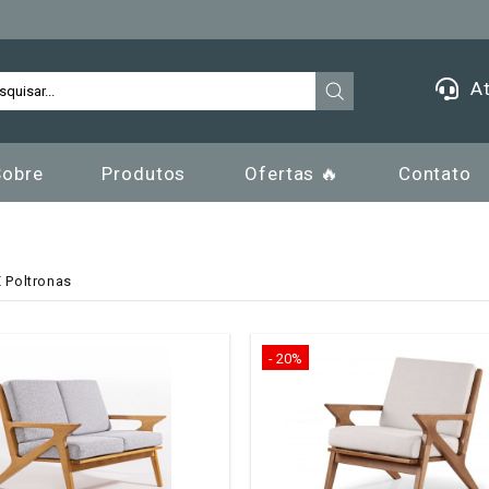
At
Sobre
Produtos
Ofertas 🔥
Contato
 Poltronas
- 20%