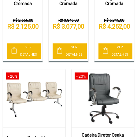
Cromada
Cromada
Cromada
R$ 2.656,00
R$ 3.846,00
R$ 5.315,00
R$ 2.125,00
R$ 3.077,00
R$ 4.252,00
VER
VER
VER
DETALHES
DETALHES
DETALHES
- 20%
- 20%
Cadeira Diretor Osaka